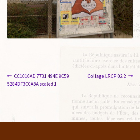
CC1016AD 7731 494E 9C59
Collage LRCP 02 2
5284DF3C0A8A scaled 1