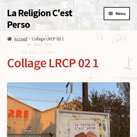
La Religion C'est
Menu
Perso
Accueil
Accueil
Collage LRCP 02 1
Le Mur De La Laïcite
Collage LRCP 02 1
Boutique
Contact – Qui sommes nous ?
Mon compte