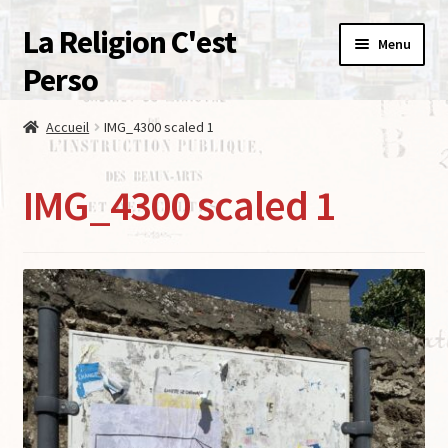
La Religion C'est
Menu
Perso
Accueil
Accueil
IMG_4300 scaled 1
Le Mur De La Laïcite
IMG_4300 scaled 1
Boutique
Contact – Qui sommes nous ?
Mon compte