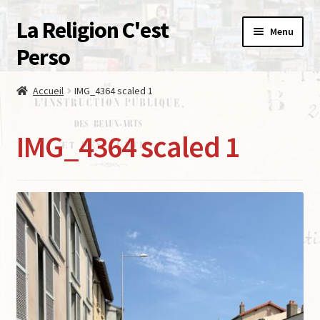
La Religion C'est
Menu
Perso
Accueil
Accueil
IMG_4364 scaled 1
Le Mur De La Laïcite
IMG_4364 scaled 1
Boutique
Contact – Qui sommes nous ?
Mon compte